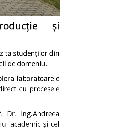
oducție și
zita studenților din
icii de domeniu.
plora laboratoarele
irect cu procesele
. Dr. Ing.
Andreea
iul academic și cel