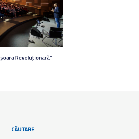
ișoara Revoluționară”
CĂUTARE