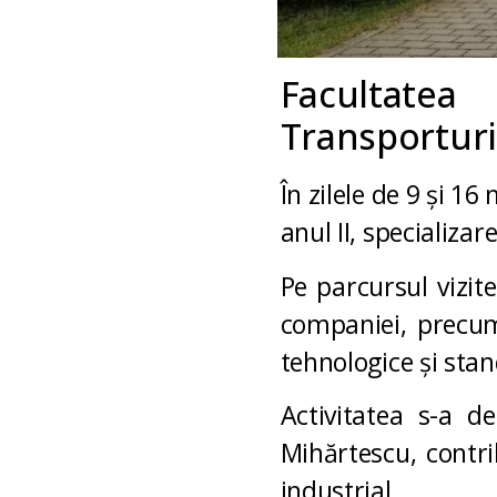
Facultate
Transporturi,
În zilele de 9 și 16
anul II, specializa
Pe parcursul vizit
companiei, precum
tehnologice și stan
Activitatea s-a 
Mihărtescu
, contr
industrial.