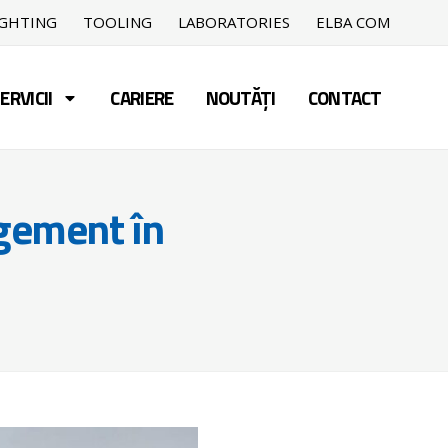
IGHTING
TOOLING
LABORATORIES
ELBA COM
ERVICII
CARIERE
NOUTĂȚI
CONTACT
agement în