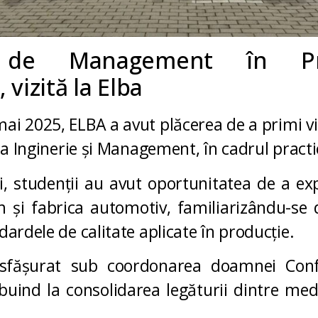
a de Management în Pr
 vizită la Elba
 mai 2025,
ELBA
a avut plăcerea de a primi vi
rea Inginerie și Management, în cadrul pract
ei, studenții au avut oportunitatea de a ex
 și fabrica automotiv, familiarizându-se d
dardele de calitate aplicate în producție.
desfășurat sub coordonarea doamnei Conf
ibuind la consolidarea legăturii dintre med