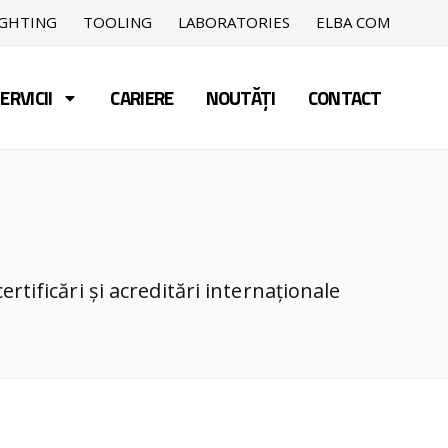
IGHTING
TOOLING
LABORATORIES
ELBA COM
ERVICII
CARIERE
NOUTĂȚI
CONTACT
rtificări și acreditări internaționale