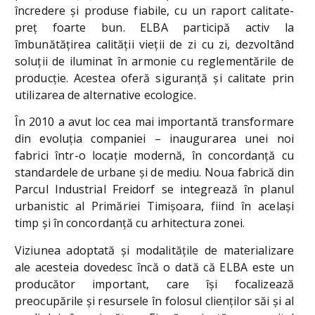
încredere și produse fiabile, cu un raport calitate-
preţ foarte bun. ELBA participă activ la
îmbunătăţirea calității vieții de zi cu zi, dezvoltând
soluții de iluminat în armonie cu reglementările de
producţie. Acestea oferă siguranță și calitate prin
utilizarea de alternative ecologice.
În 2010 a avut loc cea mai importantă transformare
din evoluţia companiei – inaugurarea unei noi
fabrici într-o locaţie modernă, în concordanță cu
standardele de urbane și de mediu. Noua fabrică din
Parcul Industrial Freidorf se integrează în planul
urbanistic al Primăriei Timișoara, fiind în același
timp și în concordanță cu arhitectura zonei.
Viziunea adoptată şi modalităţile de materializare
ale acesteia dovedesc încă o dată că ELBA este un
producător important, care îşi focalizează
preocupările şi resursele în folosul clienţilor săi şi al