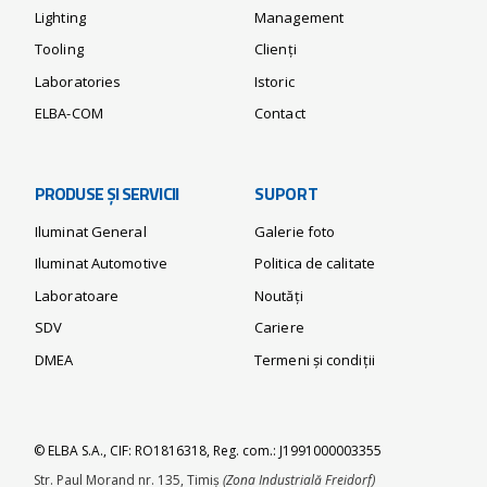
Lighting
Management
Tooling
Clienți
Laboratories
Istoric
ELBA-COM
Contact
PRODUSE ȘI SERVICII
SUPORT
Iluminat General
Galerie foto
Iluminat Automotive
Politica de calitate
Laboratoare
Noutăți
SDV
Cariere
DMEA
Termeni și condiții
© ELBA S.A., CIF: RO1816318, Reg. com.: J1991000003355
Str. Paul Morand nr. 135, Timiș
(Zona Industrială Freidorf)