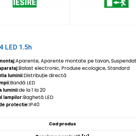
4 LED 1.5h
Aparente, Aparente montate pe tavan, Suspenda
montaj:
Balast electronic, Produse ecologice, Standard
aparataj:
Distribuție directă
tia luminii:
Bandă LED
mpii:
de la 1 la 20
 luminii:
Baghetă LED
 lampilor:
IP40
de protectie:
Cod produs