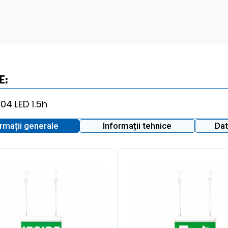
E:
ormații generale
Informații tehnice
Dat