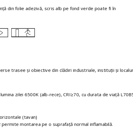
nţă din folie adezivă, scris alb pe fond verde poate fi în
se trasee şi obiective din clădiri industriale, instituţii şi localur
lumina zilei 6500K (alb-rece), CRI≥70, cu durata de viaţă L70
orizontale (tavan)
02 permite montarea pe o suprafaţă normal inflamabilă.