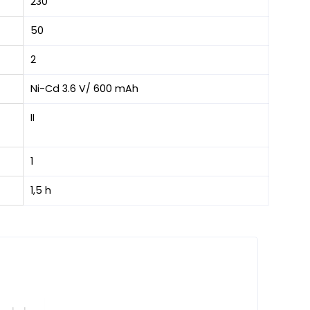
230
50
2
Ni-Cd 3.6 V/ 600 mAh
II
1
1,5 h