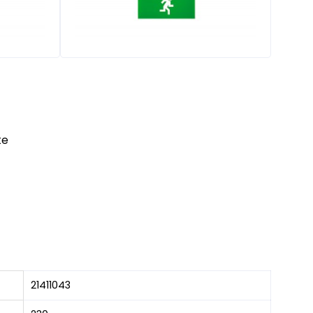
te
21411043