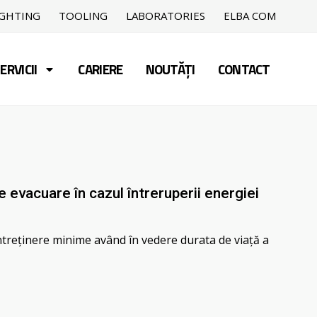
IGHTING
TOOLING
LABORATORIES
ELBA COM
ERVICII
CARIERE
NOUTĂȚI
CONTACT
 evacuare în cazul întreruperii energiei
ntreținere minime având în vedere durata de viață a