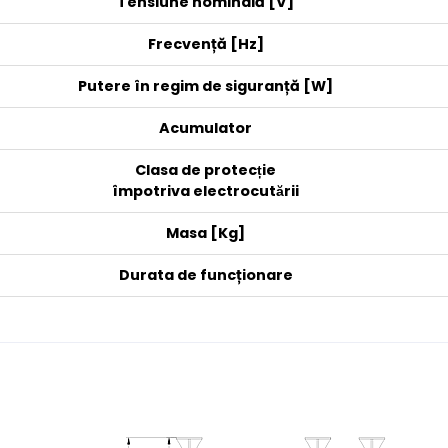
Tensiune nominală [V]
Frecvență [Hz]
Putere în regim de siguranță [W]
Acumulator
Clasa de protecție
împotriva electrocutării
Masa [Kg]
Durata de funcționare