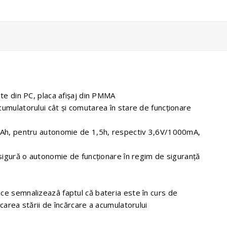
ate din PC, placa afişaj din PMMA
cumulatorului cât şi comutarea în stare de funcţionare
0 mAh, pentru autonomie de 1,5h, respectiv 3,6V/1000mA,
 asigură o autonomie de funcţionare în regim de siguranţă
 ce semnalizeazâ faptul că bateria este în curs de
icarea stării de încărcare a acumulatorului