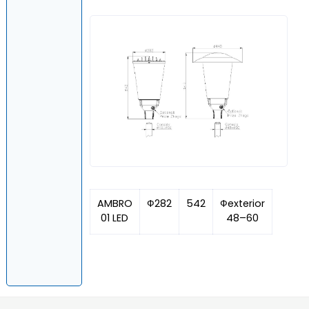
AMBRO
Ф282
542
Фexterior
01 LED
48–60