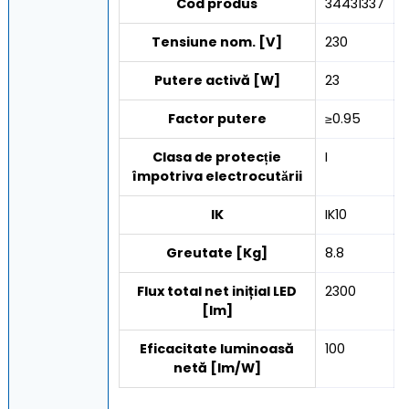
Cod produs
34431337
Tensiune nom. [V]
230
Putere activă [W]
23
Factor putere
≥0.95
Clasa de protecție
I
împotriva electrocutării
IK
IK10
Greutate [Kg]
8.8
Flux total net inițial LED
2300
[lm]
Eficacitate luminoasă
100
netă [lm/W]