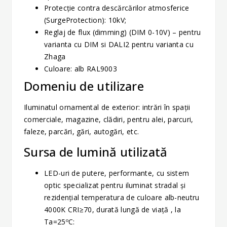
Protecție contra descărcărilor atmosferice
(SurgeProtection): 10kV;
Reglaj de flux (dimming) (DIM 0-10V) – pentru
varianta cu DIM si DALI2 pentru varianta cu
Zhaga
Culoare: alb RAL9003
Domeniu de utilizare
Iluminatul ornamental de exterior: intrări în spaţii
comerciale, magazine, clădiri, pentru alei, parcuri,
faleze, parcări, gări, autogări, etc.
Sursa de lumină utilizată
LED-uri de putere, performante, cu sistem
optic specializat pentru iluminat stradal şi
rezidenţial temperatura de culoare alb-neutru
4000K CRI≥70, durată lungă de viaţă , la
Ta=25ºC: