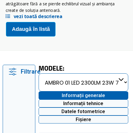
atrăgătoare fără a se pierde echilibrul vizual şi ambianţa
create de soluţia anterioară.
vezi toată descrierea
Adaugă în listă
MODELE:
Filtrare
Informații generale
Informații tehnice
Datele fotometrice
Fișiere