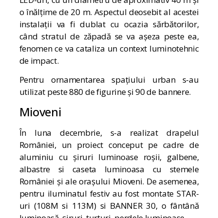
o înălțime de 20 m. Aspectul deosebit al acestei
instalații va fi dublat cu ocazia sărbătorilor,
când stratul de zăpadă se va așeza peste ea,
fenomen ce va cataliza un context luminotehnic
de impact.
Pentru ornamentarea spațiului urban s-au
utilizat peste 880 de figurine și 90 de bannere.
Mioveni
În luna decembrie, s-a realizat drapelul
României, un proiect conceput pe cadre de
aluminiu cu șiruri luminoase roșii, galbene,
albastre si caseta luminoasa cu stemele
României și ale orașului Mioveni. De asemenea,
pentru iluminatul festiv au fost montate STAR-
uri (108M si 113M) si BANNER 30, o fântână
luminoasă, șiruri, țurțuri, perdele luminoase.