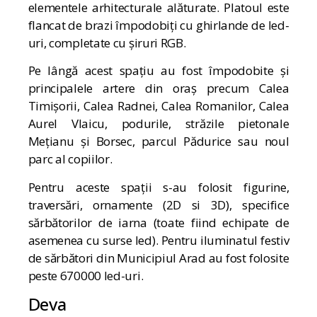
elementele arhitecturale alăturate. Platoul este
flancat de brazi împodobiți cu ghirlande de led-
uri, completate cu șiruri RGB.
Pe lângă acest spațiu au fost împodobite și
principalele artere din oraş precum Calea
Timişorii, Calea Radnei, Calea Romanilor, Calea
Aurel Vlaicu, podurile, străzile pietonale
Meţianu şi Borsec, parcul Pădurice sau noul
parc al copiilor.
Pentru aceste spații s-au folosit figurine,
traversări, ornamente (2D si 3D), specifice
sărbătorilor de iarna (toate fiind echipate de
asemenea cu surse led). Pentru iluminatul festiv
de sărbători din Municipiul Arad au fost folosite
peste 670000 led-uri.
Deva