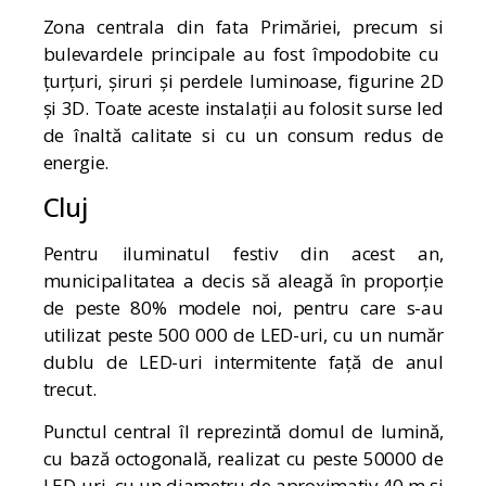
Zona centrala din fata Primăriei, precum si
bulevardele principale au fost împodobite cu
țurțuri, șiruri și perdele luminoase, figurine 2D
și 3D. Toate aceste instalații au folosit surse led
de înaltă calitate si cu un consum redus de
energie.
Cluj
Pentru iluminatul festiv din acest an,
municipalitatea a decis să aleagă în proporție
de peste 80% modele noi, pentru care s-au
utilizat peste 500 000 de LED-uri, cu un număr
dublu de LED-uri intermitente față de anul
trecut.
Punctul central îl reprezintă domul de lumină,
cu bază octogonală, realizat cu peste 50000 de
LED-uri, cu un diametru de aproximativ 40 m și