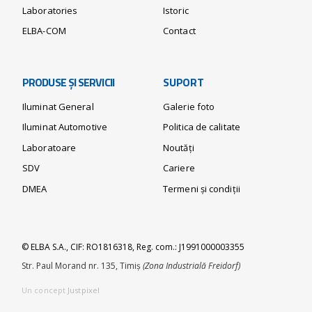
Laboratories
Istoric
ELBA-COM
Contact
PRODUSE ȘI SERVICII
SUPORT
Iluminat General
Galerie foto
Iluminat Automotive
Politica de calitate
Laboratoare
Noutăți
SDV
Cariere
DMEA
Termeni și condiții
© ELBA S.A., CIF: RO1816318, Reg. com.: J1991000003355
Str. Paul Morand nr. 135, Timiș
(Zona Industrială Freidorf)
Un concept
Justpixel