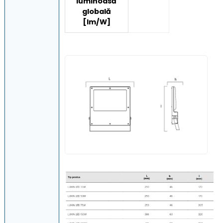
luminoasă
globală
[lm/W]