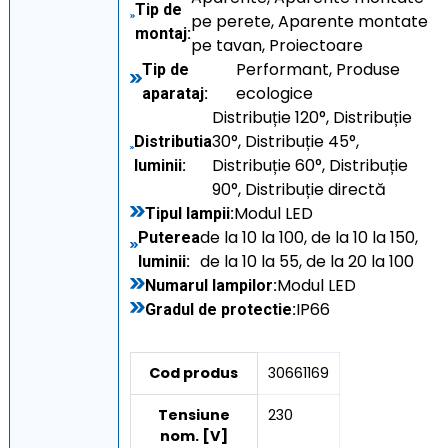
Tip de
pe perete, Aparente montate
montaj:
pe tavan, Proiectoare
Performant, Produse
Tip de
ecologice
aparataj:
Distribuție 120°, Distribuție
30°, Distribuție 45°,
Distributia
Distribuție 60°, Distribuție
luminii:
90°, Distribuție directă
Modul LED
Tipul lampii:
de la 10 la 100, de la 10 la 150,
Puterea
de la 10 la 55, de la 20 la 100
luminii:
Modul LED
Numarul lampilor:
IP66
Gradul de protectie:
Cod produs
30661169
Tensiune
230
nom. [V]