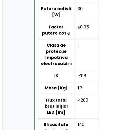
Putere activă
30
[W]
Factor
≥0.95
putere cos φ
Clasa de
I
protecție
împotriva
electrocutării
IK
IK08
Masa [Kg]
1.2
Flux total
4200
brut inițial
LED [lm]
Eficacitate
140