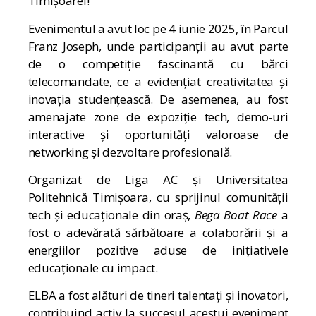
Timișoarei!
Evenimentul a avut loc pe 4 iunie 2025, în Parcul
Franz Joseph, unde participanții au avut parte
de o competiție fascinantă cu bărci
telecomandate, ce a evidențiat creativitatea și
inovația studențească. De asemenea, au fost
amenajate zone de expoziție tech, demo-uri
interactive și oportunități valoroase de
networking și dezvoltare profesională.
Organizat de Liga AC și Universitatea
Politehnică Timișoara, cu sprijinul comunității
tech și educaționale din oraș,
Bega Boat Race
a
fost o adevărată sărbătoare a colaborării și a
energiilor pozitive aduse de inițiativele
educaționale cu impact.
ELBA a fost alături de tineri talentați și inovatori,
contribuind activ la succesul acestui eveniment