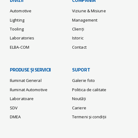
DIVIZII
COMPANIA
Automotive
Viziune & Misiune
Lighting
Management
Tooling
Clienți
Laboratories
Istoric
ELBA-COM
Contact
PRODUSE ȘI SERVICII
SUPORT
Iluminat General
Galerie foto
Iluminat Automotive
Politica de calitate
Laboratoare
Noutăți
SDV
Cariere
DMEA
Termeni și condiții