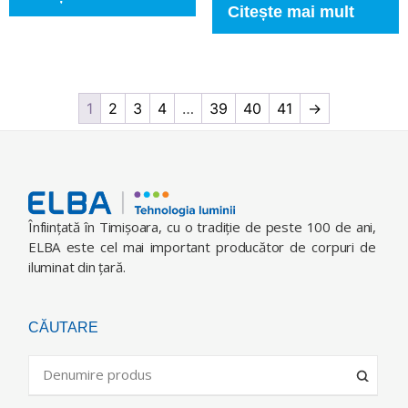
Citește mai mult
1
2
3
4
…
39
40
41
→
Înfiinţată în Timişoara, cu o tradiţie de peste 100 de ani,
ELBA este cel mai important producător de corpuri de
iluminat din ţară.
CĂUTARE