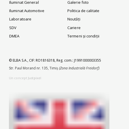
Iluminat General
Galerie foto
Iluminat Automotive
Politica de calitate
Laboratoare
Noutăți
SDV
Cariere
DMEA
Termeni și condiții
© ELBA S.A., CIF: RO1816318, Reg. com.: J1991000003355
Str. Paul Morand nr. 135, Timiș
(Zona Industrială Freidorf)
Un concept
Justpixel