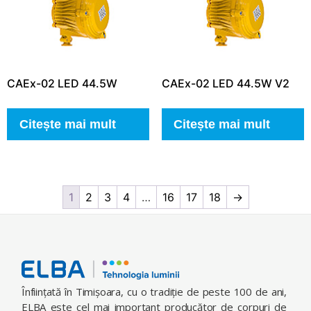
CAEx-02 LED 44.5W
CAEx-02 LED 44.5W V2
Citește mai mult
Citește mai mult
1
2
3
4
…
16
17
18
→
Înfiinţată în Timişoara, cu o tradiţie de peste 100 de ani,
ELBA este cel mai important producător de corpuri de