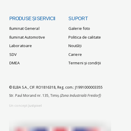
PRODUSE ȘI SERVICII
SUPORT
Iluminat General
Galerie foto
Iluminat Automotive
Politica de calitate
Laboratoare
Noutăți
SDV
Cariere
DMEA
Termeni și condiții
© ELBA S.A., CIF: RO1816318, Reg. com.: J1991000003355
Str. Paul Morand nr. 135, Timiș
(Zona Industrială Freidorf)
Un concept
Justpixel