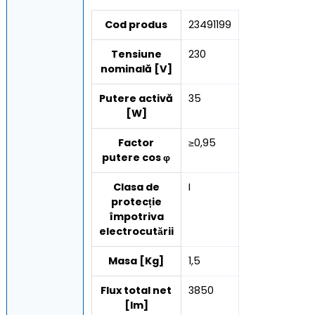
Cod produs
23491199
Tensiune
230
nominală [V]
Putere activă
35
[W]
Factor
≥0,95
putere cos φ
Clasa de
I
protecție
împotriva
electrocutării
Masa [Kg]
1,5
Flux total net
3850
[lm]