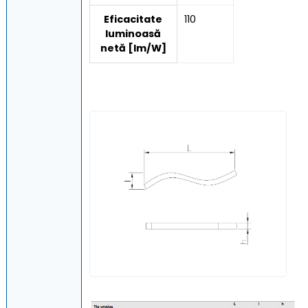
Eficacitate
110
luminoasă
netă [lm/W]