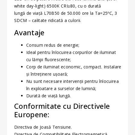
white day-light) 6500K CRI≥80, cu o durată
lungă de viaţă L70B50 de 50.000 ore la Ta=25ºC, 3
SDCM – calitate ridicată a culorii.
Avantaje
Consum redus de energie;
Ideal pentru înlocuirea corpurilor de iluminat
cu lămpi fluorescente;
Corp de iluminat economic, compact. Instalare
şi întreţinere uşoară;
Nu sunt necesare intervenţii pentru înlocuirea
în exploatare a surselor de lumină;
Durată de viaţă lungă.
Conformitate cu Directivele
Europene:
Directiva de Joasă Tensiune.
Directiva de Compatibilitate Electromagnetică.