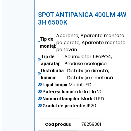
SPOT ANTIPANICA 400LM 4W
3H 6500K
Aparente, Aparente montate
Tip de
pe perete, Aparente montate
montaj:
pe tavan
Acumulator LiFePO4,
Tip de
Produse ecologice
aparataj:
Distribuție directă,
Distributia
Distribuție simetrică
luminii:
Modul LED
Tipul lampii:
de la 1 la 20
Puterea luminii:
Modul LED
Numarul lampilor:
IP20
Gradul de protectie:
Cod produs
78259081