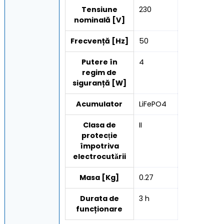
Tensiune
230
nominală [V]
Frecvență [Hz]
50
Putere în
4
regim de
siguranță [W]
Acumulator
LiFePO4
Clasa de
II
protecție
împotriva
electrocutării
Masa [Kg]
0.27
Durata de
3 h
funcționare