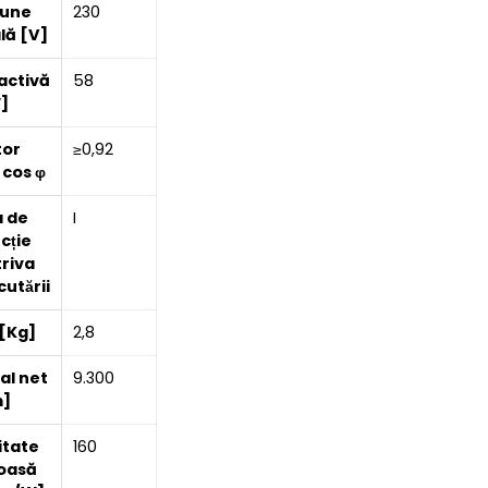
iune
230
lă [V]
activă
58
]
tor
≥0,92
 cos φ
a de
I
cție
triva
utării
[Kg]
2,8
tal net
9.300
m]
itate
160
oasă