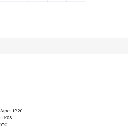
r/apei: IP20
: IK08
35°C