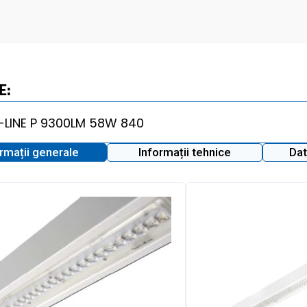
E:
ormații generale
Informații tehnice
Dat