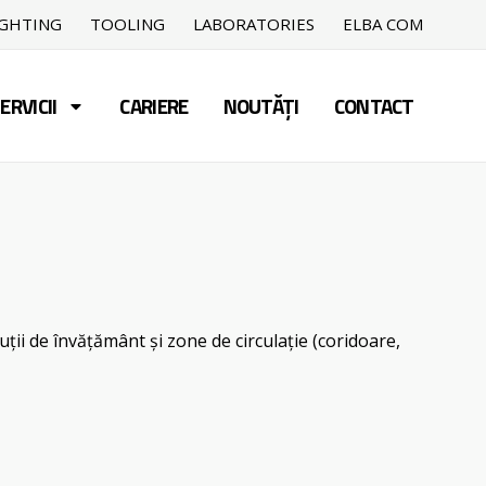
IGHTING
TOOLING
LABORATORIES
ELBA COM
ERVICII
CARIERE
NOUTĂȚI
CONTACT
tuții de învățământ și zone de circulație (coridoare,