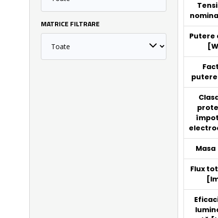
Tens
nomina
MATRICE FILTRARE
Putere 
[W
Fac
putere
Clas
prote
împo
electroc
Masa 
Flux to
[l
Eficac
lumin