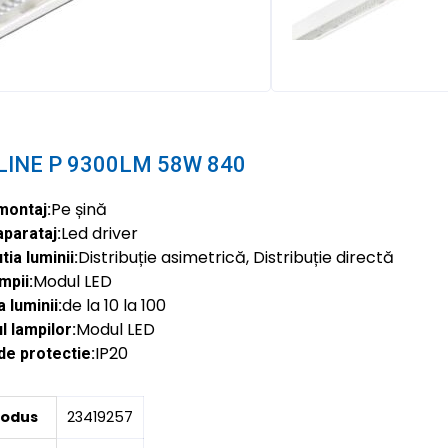
LINE P 9300LM 58W 840
Pe șină
montaj:
Led driver
aparataj:
Distribuție asimetrică, Distribuție directă
tia luminii:
Modul LED
mpii:
de la 10 la 100
 luminii:
Modul LED
 lampilor:
IP20
de protectie:
rodus
23419257