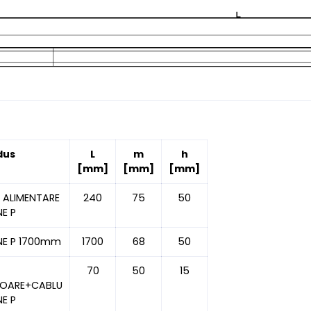
dus
L
m
h
[mm]
[mm]
[mm]
A ALIMENTARE
240
75
50
NE P
NE P 1700mm
1700
68
50
70
50
15
OARE+CABLU
NE P