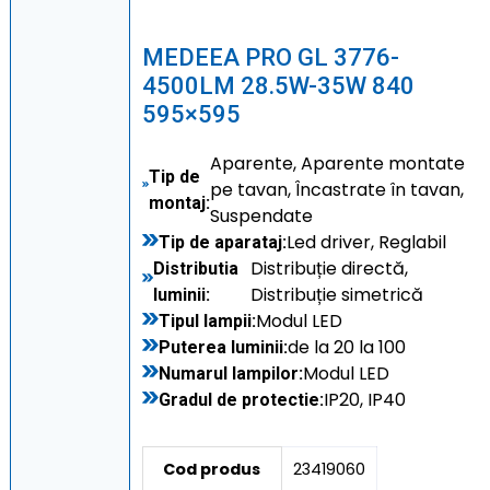
MEDEEA PRO GL 3776-
4500LM 28.5W-35W 840
595×595
Aparente, Aparente montate
Tip de
pe tavan, Încastrate în tavan,
montaj:
Suspendate
Led driver, Reglabil
Tip de aparataj:
Distribuție directă,
Distributia
Distribuție simetrică
luminii:
Modul LED
Tipul lampii:
de la 20 la 100
Puterea luminii:
Modul LED
Numarul lampilor:
IP20, IP40
Gradul de protectie:
Cod produs
23419060