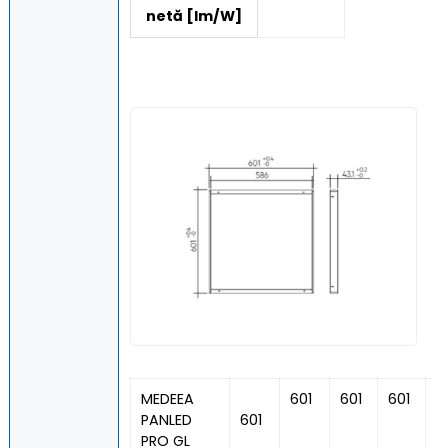
netă [lm/W]
MEDEEA
601
601
601
4
PANLED
601
PRO GL