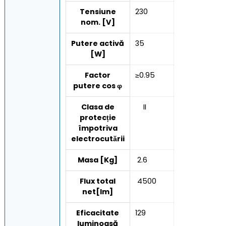
Tensiune
230
nom. [V]
Putere activă
35
[W]
Factor
≥0.95
putere cos φ
Clasa de
II
protecție
împotriva
electrocutării
Masa [Kg]
2.6
Flux total
4500
net[lm]
Eficacitate
129
luminoasă