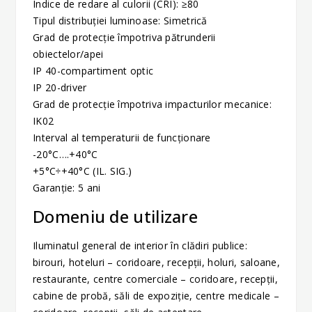
Indice de redare al culorii (CRI): ≥80
Tipul distribuției luminoase: Simetrică
Grad de protecție împotriva pătrunderii
obiectelor/apei
IP 40-compartiment optic
IP 20-driver
Grad de protecție împotriva impacturilor mecanice:
IK02
Interval al temperaturii de funcționare
-20°C….+40°C
+5°C÷+40°C (IL. SIG.)
Garanție: 5 ani
Domeniu de utilizare
Iluminatul general de interior în clădiri publice:
birouri, hoteluri – coridoare, recepţii, holuri, saloane,
restaurante, centre comerciale – coridoare, recepţii,
cabine de probă, săli de expoziţie, centre medicale –