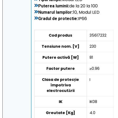
de la 20 la 100
Puterea luminii:
10, Modul LED
Numarul lampilor:
IP66
Gradul de protectie:
Cod produs
35617232
Tensiune nom. [V]
230
Putere activă [W]
81
Factor putere
≥0.96
Clasa de protecție
I
împotriva
electrocutării
IK
IK08
Greutate [Kg]
4.0