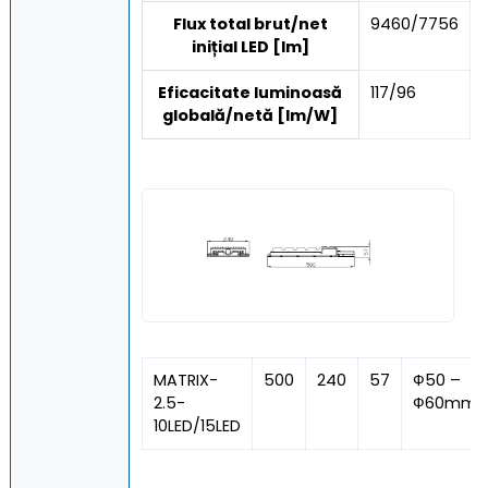
Flux total brut/net
9460/7756
inițial LED [lm]
Eficacitate luminoasă
117/96
globală/netă [lm/W]
MATRIX-
500
240
57
Ф50 –
2.5-
Ф60mm
10LED/15LED