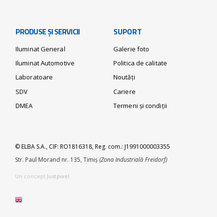
PRODUSE ȘI SERVICII
SUPORT
Iluminat General
Galerie foto
Iluminat Automotive
Politica de calitate
Laboratoare
Noutăți
SDV
Cariere
DMEA
Termeni și condiții
© ELBA S.A., CIF: RO1816318, Reg. com.: J1991000003355
Str. Paul Morand nr. 135, Timiș
(Zona Industrială Freidorf)
Un concept
Justpixel