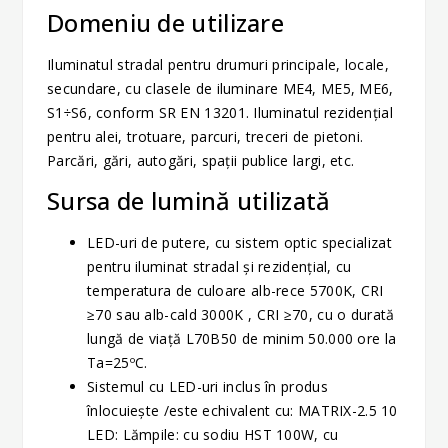
Domeniu de utilizare
Iluminatul stradal pentru drumuri principale, locale,
secundare, cu clasele de iluminare ME4, ME5, ME6,
S1÷S6, conform SR EN 13201. Iluminatul rezidenţial
pentru alei, trotuare, parcuri, treceri de pietoni.
Parcări, gări, autogări, spaţii publice largi, etc.
Sursa de lumină utilizată
LED-uri de putere, cu sistem optic specializat
pentru iluminat stradal şi rezidenţial, cu
temperatura de culoare alb-rece 5700K, CRI
≥70 sau alb-cald 3000K , CRI ≥70, cu o durată
lungă de viaţă L70B50 de minim 50.000 ore la
Ta=25ºC.
Sistemul cu LED-uri inclus în produs
înlocuieşte /este echivalent cu: MATRIX-2.5 10
LED: Lămpile: cu sodiu HST 100W, cu