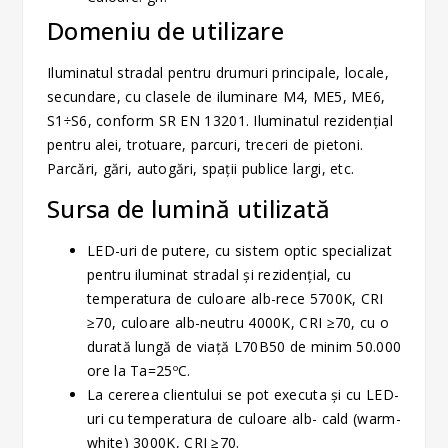
Domeniu de utilizare
Iluminatul stradal pentru drumuri principale, locale,
secundare, cu clasele de iluminare M4, ME5, ME6,
S1÷S6, conform SR EN 13201. Iluminatul rezidenţial
pentru alei, trotuare, parcuri, treceri de pietoni.
Parcări, gări, autogări, spaţii publice largi, etc.
Sursa de lumină utilizată
LED-uri de putere, cu sistem optic specializat
pentru iluminat stradal şi rezidenţial, cu
temperatura de culoare alb-rece 5700K, CRI
≥70, culoare alb-neutru 4000K, CRI ≥70, cu o
durată lungă de viaţă L70B50 de minim 50.000
ore la Ta=25ºC.
La cererea clientului se pot executa şi cu LED-
uri cu temperatura de culoare alb- cald (warm-
white) 3000K, CRI ≥70.