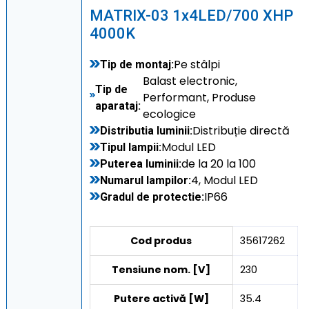
MATRIX-03 1x4LED/700 XHP
4000K
Pe stâlpi
Tip de montaj:
Balast electronic,
Tip de
Performant, Produse
aparataj:
ecologice
Distribuție directă
Distributia luminii:
Modul LED
Tipul lampii:
de la 20 la 100
Puterea luminii:
4, Modul LED
Numarul lampilor:
IP66
Gradul de protectie:
Cod produs
35617262
Tensiune nom. [V]
230
Putere activă [W]
35.4