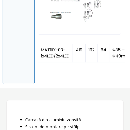
MATRIX-03-
419
192
64
Ф35 –
1x4LED/2x4LED
Ф40mm
Carcasă din aluminiu vopsită.
Sistem de montare pe stâlp.