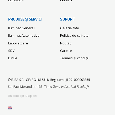
ELBA-COM
Contact
PRODUSE ȘI SERVICII
SUPORT
Iluminat General
Galerie foto
Iluminat Automotive
Politica de calitate
Laboratoare
Noutăți
SDV
Cariere
DMEA
Termeni și condiții
© ELBA S.A., CIF: RO1816318, Reg. com.: J1991000003355
Str. Paul Morand nr. 135, Timiș
(Zona Industrială Freidorf)
Un concept
Justpixel