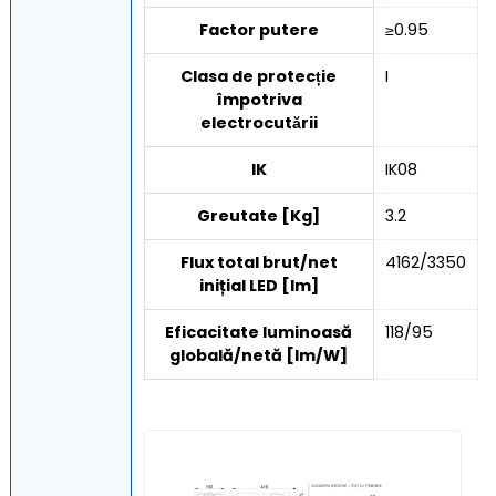
Factor putere
≥0.95
Clasa de protecție
I
împotriva
electrocutării
IK
IK08
Greutate [Kg]
3.2
Flux total brut/net
4162/3350
inițial LED [lm]
Eficacitate luminoasă
118/95
globală/netă [lm/W]