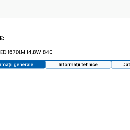
E:
ormații generale
Informații tehnice
Dat