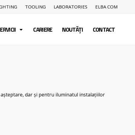
IGHTING
TOOLING
LABORATORIES
ELBA COM
ERVICII
CARIERE
NOUTĂȚI
CONTACT
de așteptare, dar și pentru iluminatul instalațiilor