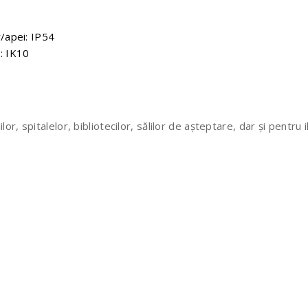
r/apei: IP54
: IK10
lilor, spitalelor, bibliotecilor, sălilor de așteptare, dar și pentru i