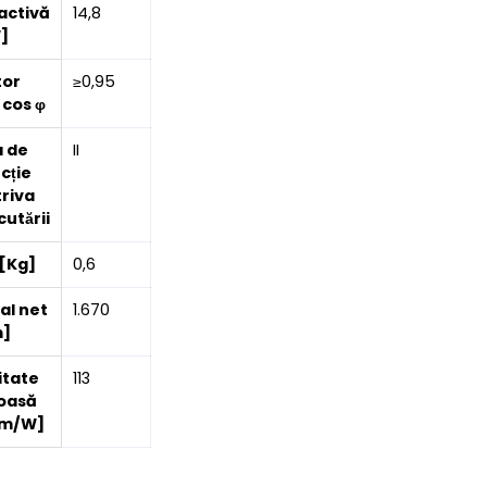
activă
14,8
]
tor
≥0,95
 cos φ
a de
II
cție
triva
utării
[Kg]
0,6
tal net
1.670
m]
itate
113
oasă
lm/W]