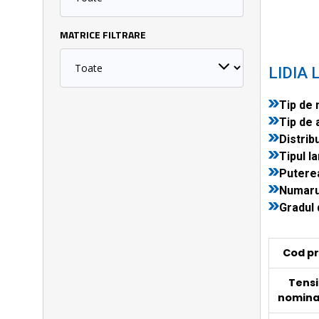
MATRICE FILTRARE
LIDIA 
Tip de 
Tip de 
Distribu
Tipul la
Puterea
Numarul
Gradul 
Cod p
Tens
nomina