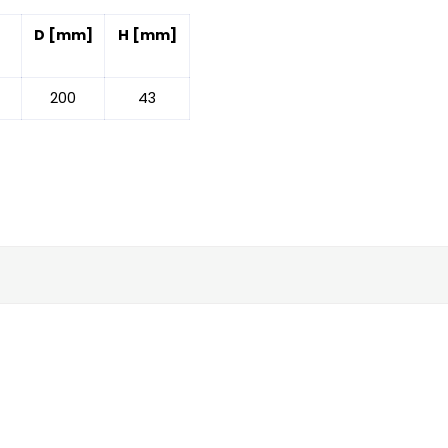
D [mm]
H [mm]
200
43