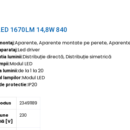
LED 1670LM 14,8W 840
Aparente, Aparente montate pe perete, Aparent
montaj:
Led driver
aparataj:
Distribuție directă, Distribuție simetrică
tia luminii:
Modul LED
mpii:
de la 1 la 20
 luminii:
Modul LED
 lampilor:
IP20
de protectie:
rodus
23491189
iune
230
lă [V]