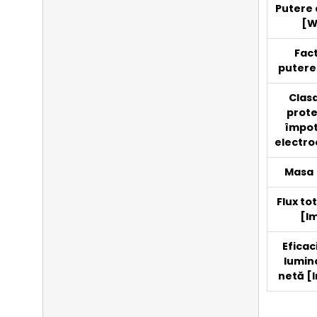
Putere 
[W
Fac
putere
Clas
prote
împo
electroc
Masa 
Flux to
[l
Eficac
lumin
netă [