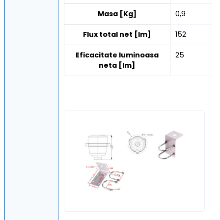
Masa [Kg]
0,9
Flux total net [lm]
152
Eficacitate luminoasa
25
neta [lm]