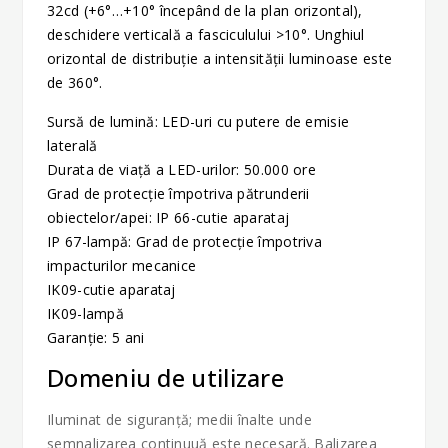
32cd (+6°…+10° începând de la plan orizontal),
deschidere verticală a fasciculului >10°. Unghiul
orizontal de distribuție a intensității luminoase este
de 360°.
Sursă de lumină: LED-uri cu putere de emisie
laterală
Durata de viață a LED-urilor: 50.000 ore
Grad de protecție împotriva pătrunderii
obiectelor/apei: IP 66-cutie aparataj
IP 67-lampă: Grad de protecție împotriva
impacturilor mecanice
IK09-cutie aparataj
IK09-lampă
Garanție: 5 ani
Domeniu de utilizare
Iluminat de siguranță; medii înalte unde
semnalizarea continuuă este necesară. Balizarea