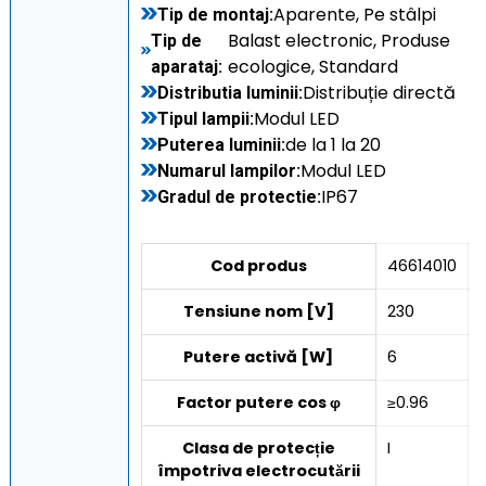
Aparente, Pe stâlpi
Tip de montaj:
Balast electronic, Produse
Tip de
ecologice, Standard
aparataj:
Distribuție directă
Distributia luminii:
Modul LED
Tipul lampii:
de la 1 la 20
Puterea luminii:
Modul LED
Numarul lampilor:
IP67
Gradul de protectie:
Cod produs
46614010
Tensiune nom [V]
230
Putere activă [W]
6
Factor putere cos φ
≥0.96
Clasa de protecție
I
împotriva electrocutării