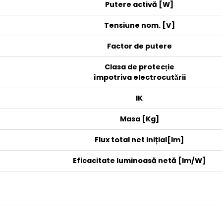
Putere activă [W]
Tensiune nom. [V]
Factor de putere
Clasa de protecție
împotriva electrocutării
IK
Masa [Kg]
Flux total net inițial[lm]
Eficacitate luminoasă netă [lm/W]