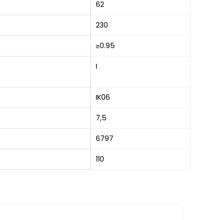
62
230
≥0.95
I
IK06
7,5
6797
110