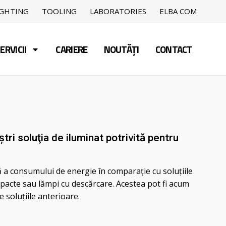
IGHTING
TOOLING
LABORATORIES
ELBA COM
ERVICII
CARIERE
NOUTĂȚI
CONTACT
ştri soluţia de iluminat potrivită pentru
ă a consumului de energie în comparaţie cu soluţiile
mpacte sau lămpi cu descărcare. Acestea pot fi acum
 soluţiile anterioare.