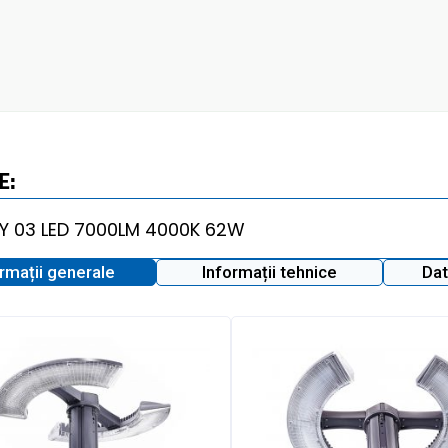
E:
ormații generale
Informații tehnice
Dat