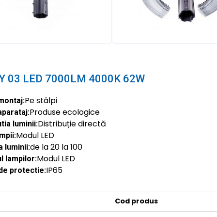
LY 03 LED 7000LM 4000K 62W
Pe stâlpi
montaj:
Produse ecologice
aparataj:
Distribuție directă
tia luminii:
Modul LED
mpii:
de la 20 la 100
 luminii:
Modul LED
 lampilor:
IP65
de protectie:
Cod produs