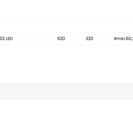
03 LED
620
320
Фmin.60