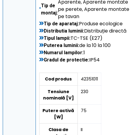
Aparente, Aparente montate
Tip de
pe perete, Aparente montate
montaj:
pe tavan
Produse ecologice
Tip de aparataj:
Distribuție directă
Distributia luminii:
TC-TSE (E27)
Tipul lampii:
de la 10 la 100
Puterea luminii:
1
Numarul lampilor:
IP54
Gradul de protectie:
Cod produs
42351011
Tensiune
230
nominală [V]
Putere activă
75
[W]
Clasa de
II