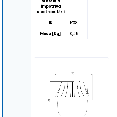
protecție
împotriva
electrocutării
IK
IK08
Masa [Kg]
0,45