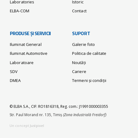
Laboratories
Istoric
ELBA-COM
Contact
PRODUSE ȘI SERVICII
SUPORT
Iluminat General
Galerie foto
Iluminat Automotive
Politica de calitate
Laboratoare
Noutăți
SDV
Cariere
DMEA
Termeni și condiții
© ELBA S.A., CIF: RO1816318, Reg. com.: J1991000003355
Str. Paul Morand nr. 135, Timiș
(Zona Industrială Freidorf)
Un concept
Justpixel