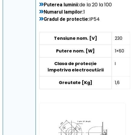
de la 20 la 100
Puterea luminii:
1
Numarul lampilor:
IP54
Gradul de protectie:
Tensiune nom. [V]
230
Putere nom. [W]
1×60
Clasa de protecție
I
împotriva electrocutării
Greutate [Kg]
1,6