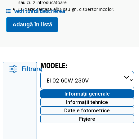
sau cu 2 introducătoare
Culoare: carcasa albă sau gri, dispersor incolor.
vezi toată descrierea
Adaugă în listă
MODELE:
Filtrare
Informații generale
Informații tehnice
Datele fotometrice
Fișiere