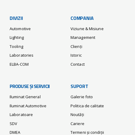
DIVIZII
COMPANIA
Automotive
Viziune & Misiune
Lighting
Management
Tooling
Clienți
Laboratories
Istoric
ELBA-COM
Contact
PRODUSE ȘI SERVICII
SUPORT
Iluminat General
Galerie foto
Iluminat Automotive
Politica de calitate
Laboratoare
Noutăți
SDV
Cariere
DMEA
Termeni și condiții