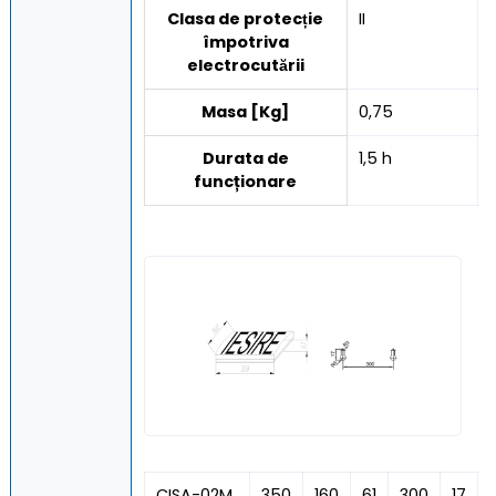
Clasa de protecție
II
împotriva
electrocutării
Masa [Kg]
0,75
Durata de
1,5 h
funcționare
CISA-02M
350
160
61
300
17