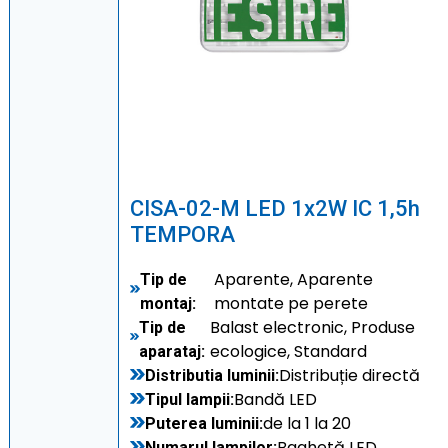
CISA-02-M LED 1x2W IC 1,5h
TEMPORA
Aparente, Aparente
Tip de
montate pe perete
montaj:
Balast electronic, Produse
Tip de
ecologice, Standard
aparataj:
Distribuție directă
Distributia luminii:
Bandă LED
Tipul lampii:
de la 1 la 20
Puterea luminii:
Baghetă LED
Numarul lampilor: