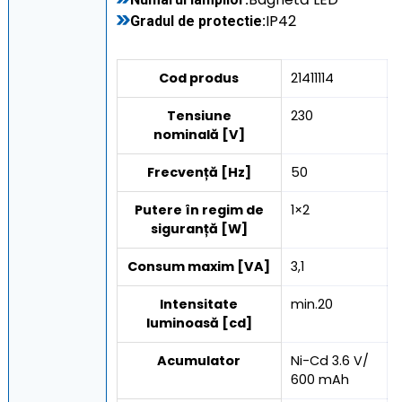
IP42
Gradul de protectie:
Cod produs
21411114
Tensiune
230
nominală [V]
Frecvență [Hz]
50
Putere în regim de
1×2
siguranță [W]
Consum maxim [VA]
3,1
Intensitate
min.20
luminoasă [cd]
Acumulator
Ni-Cd 3.6 V/
600 mAh