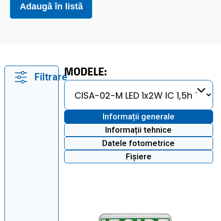
Adaugă în listă
MODELE:
Filtrare
Informații generale
Informații tehnice
Datele fotometrice
Fișiere