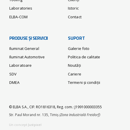
Laboratories
Istoric
ELBA-COM
Contact
PRODUSE ȘI SERVICII
SUPORT
Iluminat General
Galerie foto
Iluminat Automotive
Politica de calitate
Laboratoare
Noutăți
SDV
Cariere
DMEA
Termeni și condiții
© ELBA S.A., CIF: RO1816318, Reg. com.: J1991000003355
Str. Paul Morand nr. 135, Timiș
(Zona Industrială Freidorf)
Un concept
Justpixel