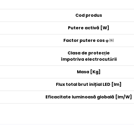
Cod produs
Putere activă [W]
Factor putere cos φ ￼
Clasa de protecție
împotriva electrocutării
Masa [Kg]
Flux total brut inițial LED [lm]
Eficacitate luminoasă globală [lm/W]