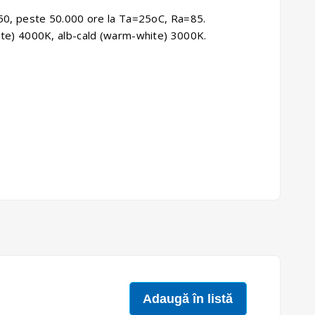
0B50, peste 50.000 ore la Ta=25oC, Ra=85.
hite) 4000K, alb-cald (warm-white) 3000K.
Adaugă în listă