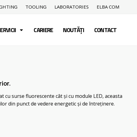
IGHTING
TOOLING
LABORATORIES
ELBA COM
ERVICII
CARIERE
NOUTĂȚI
CONTACT
ior.
pat cu surse fluorescente cât și cu module LED, aceasta
ilor din punct de vedere energetic și de întreținere.