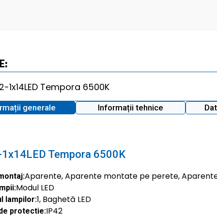
E:
ormații generale
Informații tehnice
Dat
-1x14LED Tempora 6500K
Aparente, Aparente montate pe perete, Aparent
montaj:
Modul LED
mpii:
1, Baghetă LED
 lampilor:
IP42
de protectie: