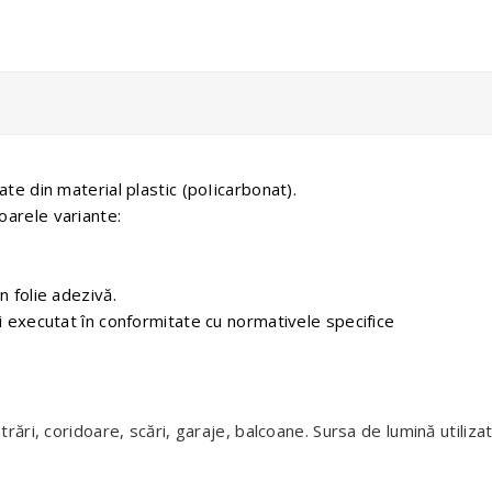
ate din material plastic (poIicarbonat).
oarele variante:
n folie adezivă.
şi executat în conformitate cu normativele specifice
 intrări, coridoare, scări, garaje, balcoane. Sursa de lumină utiliza