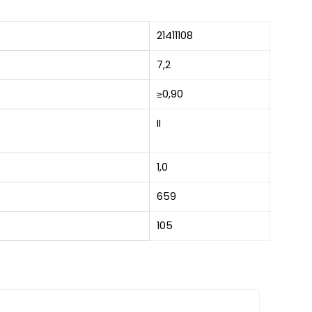
21411108
7,2
≥0,90
II
1,0
659
105