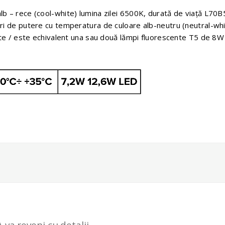
lb – rece (cool-white) lumina zilei 6500K, durată de viaţă L7
uri de putere cu temperatura de culoare alb-neutru (neutral-w
eşte / este echivalent una sau două lămpi fluorescente T5 de 8W
 va reveni cu detalii