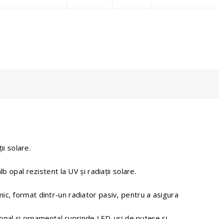
ii solare.
 opal rezistent la UV şi radiaţii solare.
, format dintr-un radiator pasiv, pentru a asigura
tonal și ornamental cuprinde LED-uri de putere și