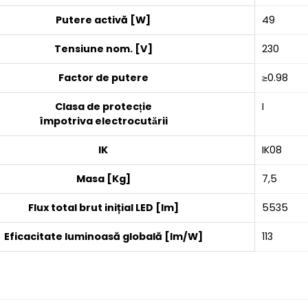
Putere activă [W]
49
Tensiune nom. [V]
230
Factor de putere
≥0.98
Clasa de protecție
I
împotriva electrocutării
IK
IK08
Masa [Kg]
7,5
Flux total brut inițial LED [lm]
5535
Eficacitate luminoasă globală [lm/W]
113