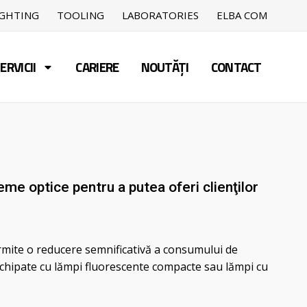
IGHTING
TOOLING
LABORATORIES
ELBA COM
ERVICII
CARIERE
NOUTĂȚI
CONTACT
teme optice pentru a putea oferi clienţilor
ermite o reducere semnificativă a consumului de
 echipate cu lămpi fluorescente compacte sau lămpi cu