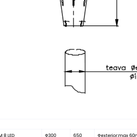
M 8 LED
Ф300
650
Фexterior:max 6