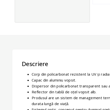
Descriere
Corp din policarbonat rezistent la UV şi radiaţ
Capac din aluminiu vopsit.
Dispersor din policarbonat transparent sau alb
Reflector din tablă de oţel vopsit alb.
Produsul are un sistem de management termic
durata lungă de viaţă.
Sistemul optic, conceput pentru iluminat pie