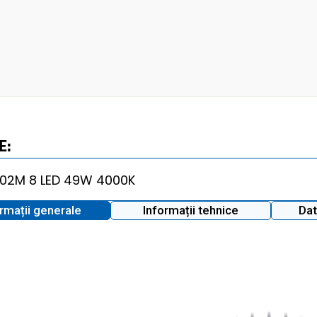
E:
ormații generale
Informații tehnice
Dat