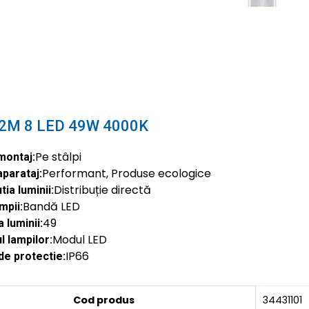
02M 8 LED 49W 4000K
Pe stâlpi
montaj:
Performant, Produse ecologice
aparataj:
Distribuție directă
tia luminii:
Bandă LED
mpii:
49
 luminii:
Modul LED
 lampilor:
IP66
de protectie:
Cod produs
34431101