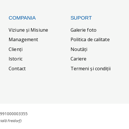
COMPANIA
SUPORT
Viziune și Misiune
Galerie foto
Management
Politica de calitate
Clienți
Noutăți
Istoric
Cariere
Contact
Termeni și condiții
J1991000003355
ială Freidorf)