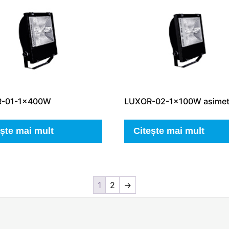
-01-1x400W
LUXOR-02-1x100W asimet
ește mai mult
Citește mai mult
1
2
→