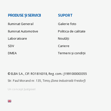
PRODUSE ȘI SERVICII
SUPORT
Iluminat General
Galerie foto
Iluminat Automotive
Politica de calitate
Laboratoare
Noutăți
SDV
Cariere
DMEA
Termeni și condiții
© ELBA S.A., CIF: RO1816318, Reg. com.: J1991000003355
Str. Paul Morand nr. 135, Timiș
(Zona Industrială Freidorf)
Un concept
Justpixel