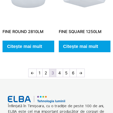
FINE ROUND 2810LM
FINE SQUARE 1250LM
Citește mai mult
Citește mai mult
←
1
2
3
4
5
6
→
Înfiinţată în Timişoara, cu o tradiţie de peste 100 de ani,
ELBA este cel mai important producător de corpuri de