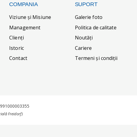
COMPANIA
SUPORT
Viziune și Misiune
Galerie foto
Management
Politica de calitate
Clienți
Noutăți
Istoric
Cariere
Contact
Termeni și condiții
J1991000003355
ială Freidorf)