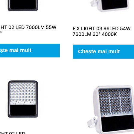
IGHT 02 LED 7000LM 55W
FIX LIGHT 03 96LED 54W
⁰
7600LM 60° 4000K
ește mai mult
Citește mai mult
GHT 02 LED