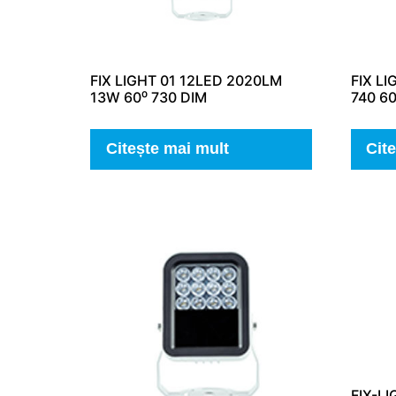
FIX LIGHT 01 12LED 2020LM
FIX L
13W 60⁰ 730 DIM
740 60
Citește mai mult
Cit
FIX-LI