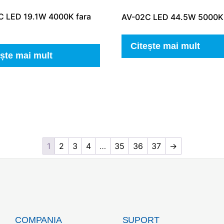
C LED 19.1W 4000K fara
AV-02C LED 44.5W 5000K
Citește mai mult
ește mai mult
1
2
3
4
…
35
36
37
→
COMPANIA
SUPORT