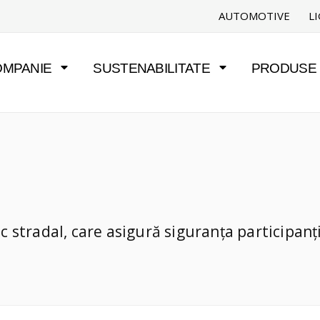
AUTOMOTIVE
L
OMPANIE
SUSTENABILITATE
PRODUSE Ș
 stradal, care asigură siguranța participanțil