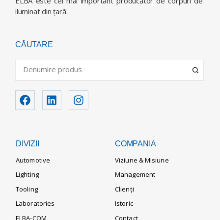
ELBA este cel mai important producător de corpuri de
iluminat din ţară.
CĂUTARE
DIVIZII
COMPANIA
Automotive
Viziune & Misiune
Lighting
Management
Tooling
Clienți
Laboratories
Istoric
ELBA-COM
Contact