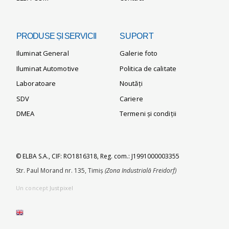
PRODUSE ȘI SERVICII
SUPORT
Iluminat General
Galerie foto
Iluminat Automotive
Politica de calitate
Laboratoare
Noutăți
SDV
Cariere
DMEA
Termeni și condiții
© ELBA S.A., CIF: RO1816318, Reg. com.: J1991000003355
Str. Paul Morand nr. 135, Timiș
(Zona Industrială Freidorf)
Un concept
Justpixel